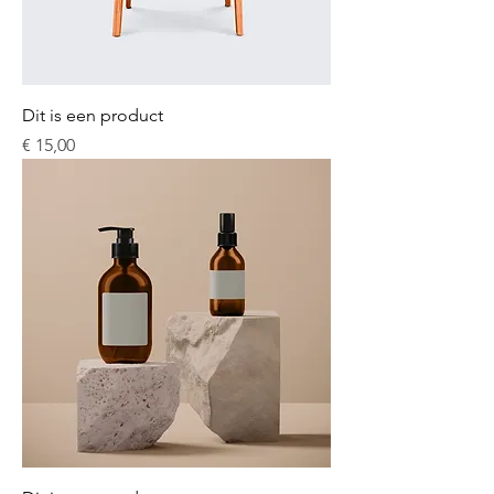
Dit is een product
Prijs
€ 15,00