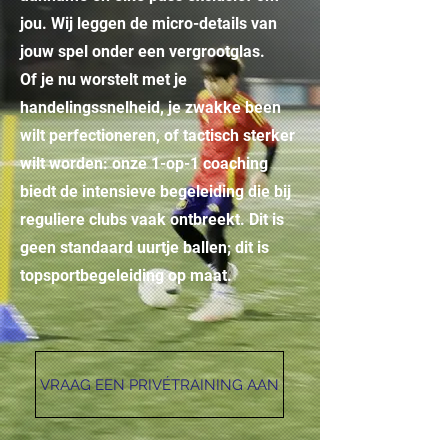
jou. Wij leggen de micro-details van
jouw spel onder een vergrootglas.
Of je nu worstelt met je
handelingssnelheid, je zwakke been
wilt perfectioneren, of tactisch sterker
wilt worden: onze 1-op-1 coaching
biedt de intensieve begeleiding die bij
reguliere clubs vaak ontbreekt. Dit is
geen standaard uurtje ballen; dit is
topsportbegeleiding op maat.
VRAAG EEN PRIVÉTRAINING AAN